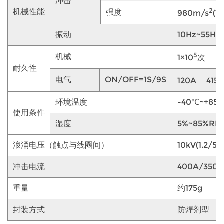
冲击
2
机械性能
强度
980m/s
(1
振动
10Hz~55Hz
5
机械
1×10
次
耐久性
电气
ON/OFF=1S/9S
120A 
环境温度
-40℃~+85
使用条件
湿度
5%~85%RH
浪涌电压（触点与线圈间）
10kV(1.2/50
冲击电流
400A/350
重量
约175g
封装方式
防焊剂型