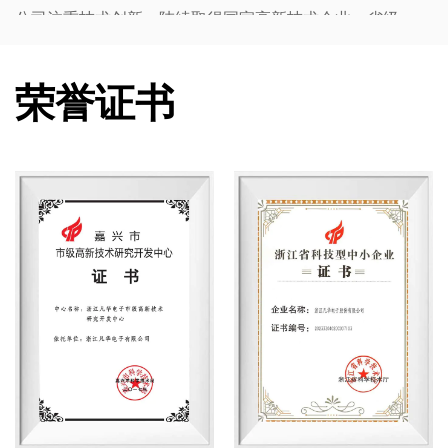
公司注重技术创新，陆续取得国家高新技术企业、省级
研发中心等称号，已获40余项国家专利，并通过
ISO9001、ISO14001、ISO45001等国际认证。产品获
荣誉证书
得UL、TUV、CQC等权威认证，完全符合欧盟
ROHS/REACH指令要求。目前产品广泛应用于智能家
居、工业控制、新能源及电力仪表领域，服务华为、公
牛、伊顿等知名企业。未来，凡华电子将持续扩大产
能，深耕新能源市场，致力于成为继电器领域的主导供
应商。