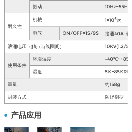
振动
10Hz~55Hz
6
机械
1×10
次
耐久性
电气
ON/OFF=1S/9S
接通40A 载流
浪涌电压（触点与线圈间）
10KV(1.2/5
环境温度
-40℃~+85
使用条件
湿度
5%~85%RH
重量
约158g
封装方式
防焊剂型
产品应用