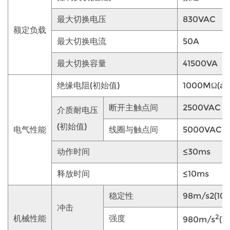
最大切换电压
830VAC
额定负载
最大切换电流
50A
最大切换容量
41500VA
绝缘电阻(初始值)
1000MΩ(at
断开主触点间
2500VAC 
介质耐电压
(初始值)
电气性能
线圈与触点间
5000VAC 
动作时间
≤30ms
释放时间
≤10ms
稳定性
98m/s2(10g
冲击
2
机械性能
强度
980m/s
(1